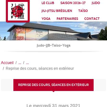
Panneau de gestion des cookies
LE CLUB
SAISON 2026-27
JUDO
JIU-JITSU BRÉSILIEN
TAÏSO
YOGA
PARTENAIRES
CONTACT
Judo-JJB-Taiso-Yoga
Accueil
Reprise des cours, séances en extérieur
REPRISE DES COURS, SÉANCES EN EXTÉRIEUR
Le
mercredi
31
mars
2021