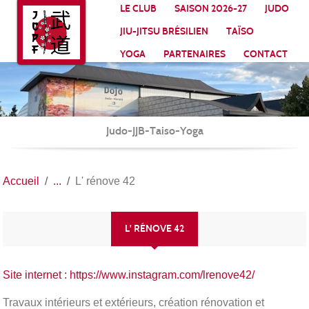
Panneau de gestion des cookies
LE CLUB
SAISON 2026-27
JUDO
JIU-JITSU BRÉSILIEN
TAÏSO
YOGA
PARTENAIRES
CONTACT
Judo-JJB-Taiso-Yoga
Accueil
L' rénove 42
L' RÉNOVE 42
Site internet : https://www.instagram.com/lrenove42/
Travaux intérieurs et extérieurs, création rénovation et