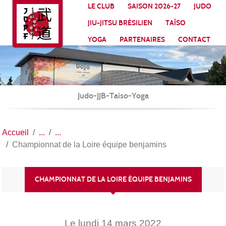
Panneau de gestion des cookies
LE CLUB
SAISON 2026-27
JUDO
JIU-JITSU BRÉSILIEN
TAÏSO
YOGA
PARTENAIRES
CONTACT
Judo-JJB-Taiso-Yoga
Accueil
Championnat de la Loire équipe benjamins
CHAMPIONNAT DE LA LOIRE ÉQUIPE BENJAMINS
Le
lundi
14
mars
2022