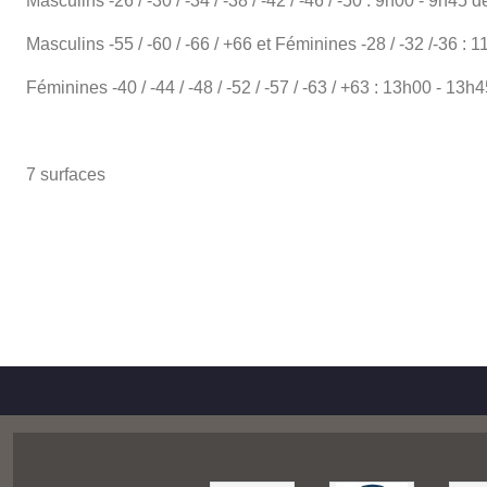
Masculins -26 / -30 / -34 / -38 / -42 / -46 / -50 : 9h00 - 9h4
Masculins -55 / -60 / -66 / +66 et Féminines -28 / -32 /-36 
Féminines -40 / -44 / -48 / -52 / -57 / -63 / +63 : 13h00 - 1
7 surfaces