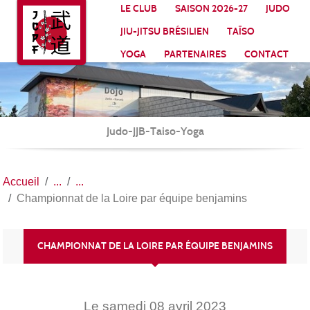
Panneau de gestion des cookies
LE CLUB
SAISON 2026-27
JUDO
JIU-JITSU BRÉSILIEN
TAÏSO
YOGA
PARTENAIRES
CONTACT
Judo-JJB-Taiso-Yoga
Accueil
Championnat de la Loire par équipe benjamins
CHAMPIONNAT DE LA LOIRE PAR ÉQUIPE BENJAMINS
Le
samedi
08
avril
2023