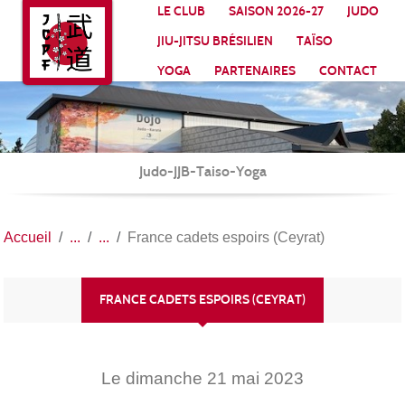
Panneau de gestion des cookies
LE CLUB
SAISON 2026-27
JUDO
JIU-JITSU BRÉSILIEN
TAÏSO
YOGA
PARTENAIRES
CONTACT
Judo-JJB-Taiso-Yoga
Accueil
France cadets espoirs (Ceyrat)
FRANCE CADETS ESPOIRS (CEYRAT)
Le
dimanche
21
mai
2023