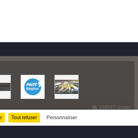
199547
visites
r
Tout refuser
Personnaliser
Informations légales
Signaler un contenu inapproprié