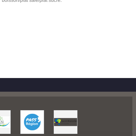
boisson/plat salé/plat sucré.