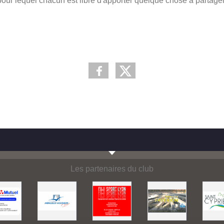
our lequel chacun est libre d'apporter quelque chose a partager 
Les partenaires du club