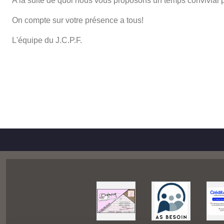
A la suite de quoi nous vous proposons un temps convivial p
On compte sur votre présence a tous!
L'équipe du J.C.P.F.