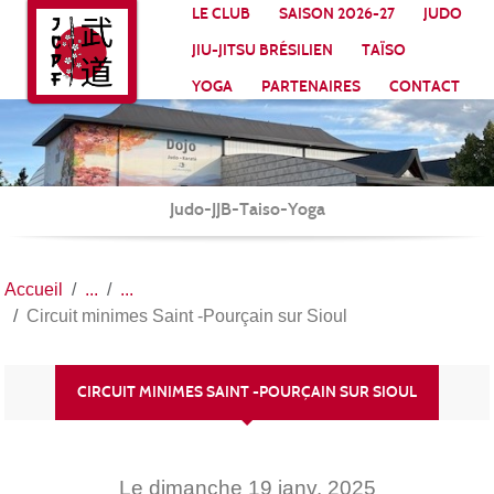
Panneau de gestion des cookies
LE CLUB
SAISON 2026-27
JUDO
JIU-JITSU BRÉSILIEN
TAÏSO
YOGA
PARTENAIRES
CONTACT
Judo-JJB-Taiso-Yoga
Accueil
Circuit minimes Saint -Pourçain sur Sioul
CIRCUIT MINIMES SAINT -POURÇAIN SUR SIOUL
Le
dimanche
19
janv.
2025