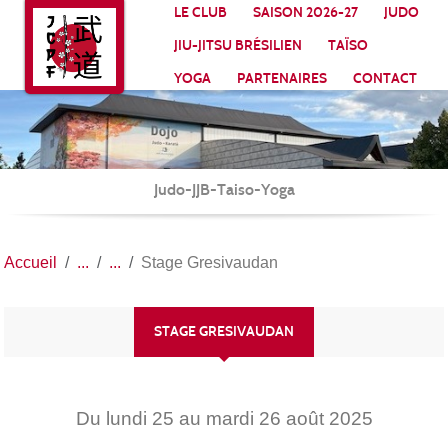
Panneau de gestion des cookies
LE CLUB
SAISON 2026-27
JUDO
JIU-JITSU BRÉSILIEN
TAÏSO
YOGA
PARTENAIRES
CONTACT
Judo-JJB-Taiso-Yoga
Accueil
Stage Gresivaudan
STAGE GRESIVAUDAN
Du
lundi
25
au
mardi
26
août
2025