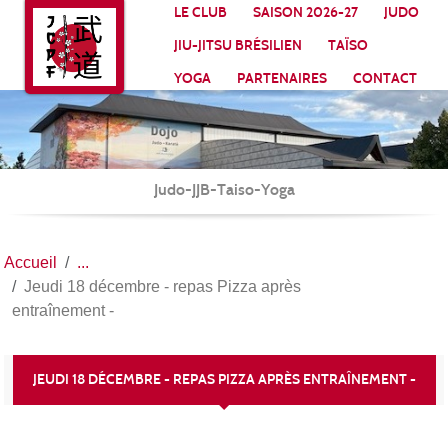
Panneau de gestion des cookies
LE CLUB
SAISON 2026-27
JUDO
JIU-JITSU BRÉSILIEN
TAÏSO
YOGA
PARTENAIRES
CONTACT
Judo-JJB-Taiso-Yoga
Accueil
Jeudi 18 décembre - repas Pizza après
entraînement -
JEUDI 18 DÉCEMBRE - REPAS PIZZA APRÈS ENTRAÎNEMENT -