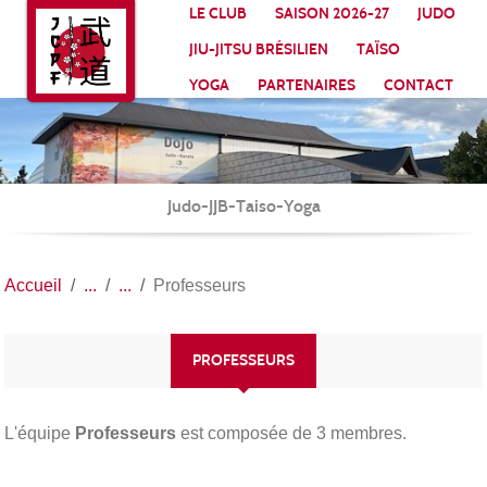
Panneau de gestion des cookies
LE CLUB
SAISON 2026-27
JUDO
JIU-JITSU BRÉSILIEN
TAÏSO
YOGA
PARTENAIRES
CONTACT
Judo-JJB-Taiso-Yoga
Accueil
Professeurs
PROFESSEURS
L'équipe
Professeurs
est composée de 3 membres.