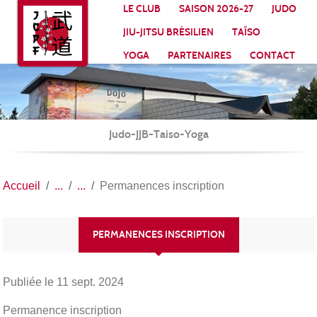
Panneau de gestion des cookies
LE CLUB
SAISON 2026-27
JUDO
JIU-JITSU BRÉSILIEN
TAÏSO
YOGA
PARTENAIRES
CONTACT
Judo-JJB-Taiso-Yoga
Accueil
Permanences inscription
PERMANENCES INSCRIPTION
Publiée le
11 sept. 2024
Permanence inscription