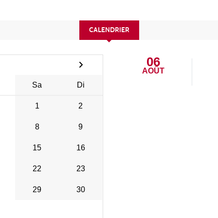
CALENDRIER
06
AOÛT
Sa
Di
1
2
8
9
15
16
22
23
29
30