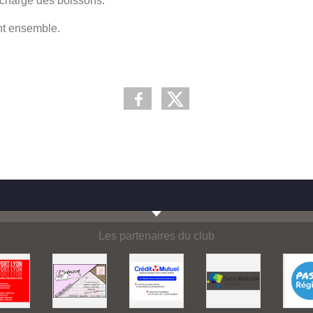
e charge des boissons.
nt ensemble.
Les partenaires du club