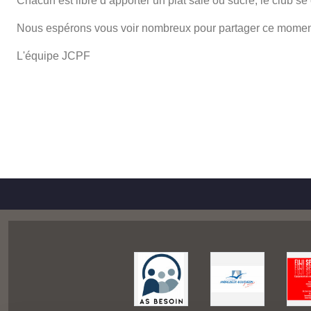
Chacun est libre d’apporter un plat salé ou sucré, le club s
Nous espérons vous voir nombreux pour partager ce mome
L'équipe JCPF