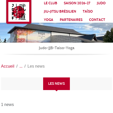
Panneau de gestion des cookies
LE CLUB
SAISON 2026-27
JUDO
JIU-JITSU BRÉSILIEN
TAÏSO
YOGA
PARTENAIRES
CONTACT
Judo-JJB-Taiso-Yoga
Accueil
Les news
LES NEWS
1 news