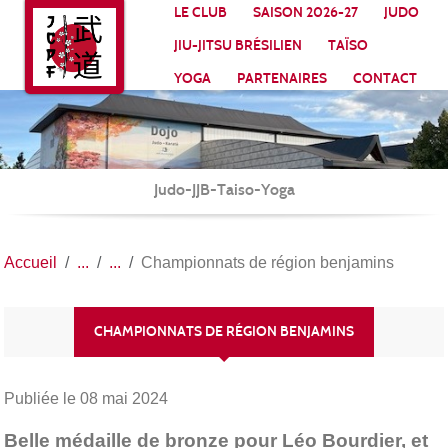
Panneau de gestion des cookies
LE CLUB
SAISON 2026-27
JUDO
JIU-JITSU BRÉSILIEN
TAÏSO
YOGA
PARTENAIRES
CONTACT
Judo-JJB-Taiso-Yoga
Accueil
Championnats de région benjamins
CHAMPIONNATS DE RÉGION BENJAMINS
Publiée le
08 mai 2024
Belle médaille de bronze pour Léo Bourdier, et